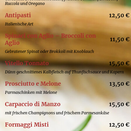
Ruccola und Oregano
Antipasti
12,50 €
Italienische Art
Spinaci con Aglio – Broccoli con
11,50 €
Aglio
Gebratener Spinat oder Brokkoli mit Knoblauch
Vitello Tonnato
15,50 €
Dünn geschnittenes Kalbfleisch auf Thunfischsauce und Kapern
Prosciutto e Melone
13,50 €
Parmaschinken mit Melone
Carpaccio di Manzo
15,50 €
mit frischen Champignons und frischem Parmesankäse
Formaggi Misti
12,50 €