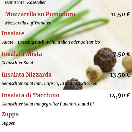
Gemischter Käseteller
Mozzarella su Pomodoro
11,50 €
Mozzarella auf Tomaten
Insalate
Salate - Dressing nach Wahl: Italian oder Balsamico
Insalata Mista
7,50 €
Gemischter Salat
Insalata Nizzarda
13,50 €
Gemischter Salat mit Tunfisch, Ei und Artischocken
Insalata di Tacchino
14,90 €
Gemischter Salat mit gegrillter Putenbrust und Ei
Zuppa
Suppen